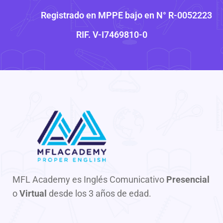
Registrado en MPPE bajo en N° R-0052223
RIF. V-I7469810-0
MFL Academy es Inglés Comunicativo
Presencial
o
Virtual
desde los 3 años de edad.