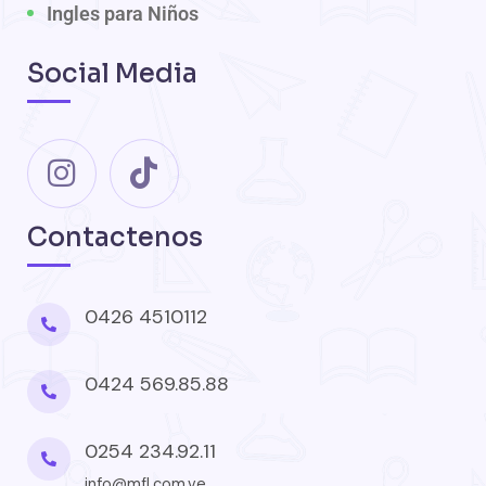
Ingles para Niños
Social Media
Contactenos
0426 4510112
0424 569.85.88
0254 234.92.11
info@mfl.com.ve