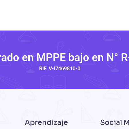
rado en MPPE bajo en N° 
RIF. V-I7469810-0
Aprendizaje
Social 