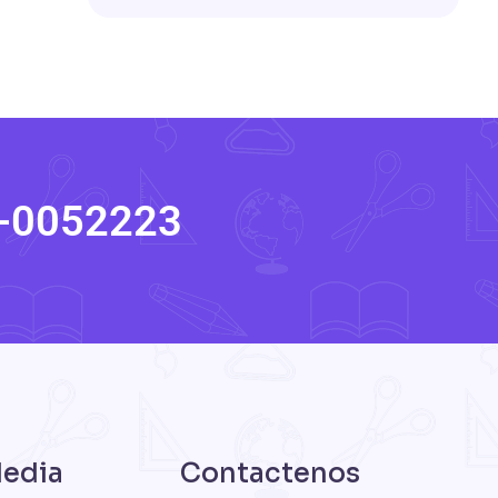
R-0052223
Media
Contactenos