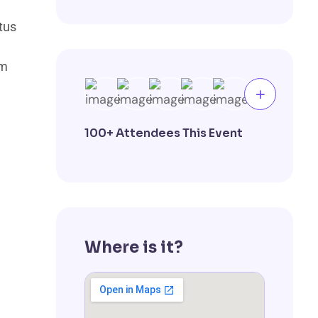
tus
um
100+ Attendees This Event
Where is it?