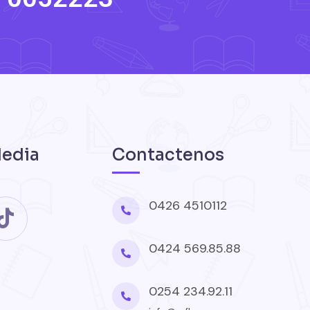
Media
Contactenos
0426 4510112
0424 569.85.88
0254 234.92.11