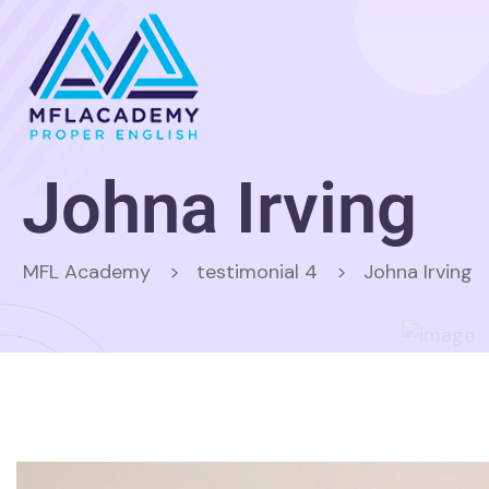
Johna Irving
MFL Academy
>
testimonial 4
>
Johna Irving